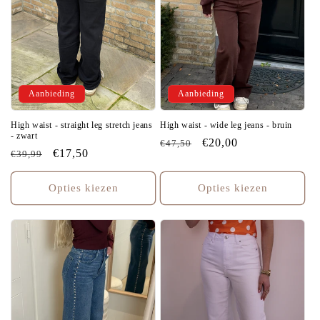
Aanbieding
Aanbieding
High waist - straight leg stretch jeans
High waist - wide leg jeans - bruin
- zwart
Normale
Aanbiedingsprijs
€20,00
€47,50
Normale
Aanbiedingsprijs
€17,50
€39,99
prijs
prijs
Opties kiezen
Opties kiezen