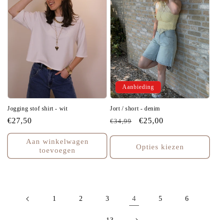
Aanbieding
Jogging stof shirt - wit
Jort / short - denim
Normale
€27,50
Normale
Aanbiedingsprijs
€25,00
€34,99
prijs
prijs
Aan winkelwagen
Opties kiezen
toevoegen
4
1
2
3
5
6