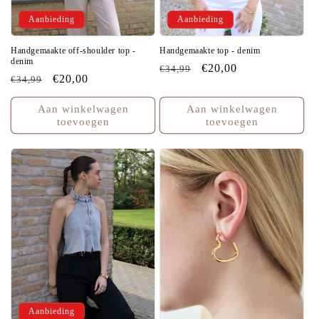
Aanbieding
Aanbieding
Handgemaakte off-shoulder top -
Handgemaakte top - denim
denim
Normale
Aanbiedingsprijs
€20,00
€34,99
Normale
Aanbiedingsprijs
€20,00
€34,99
prijs
prijs
Aan winkelwagen
Aan winkelwagen
toevoegen
toevoegen
Aanbieding