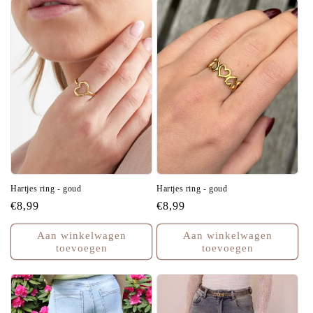
Hartjes ring - goud
Hartjes ring - goud
Normale
€8,99
Normale
€8,99
prijs
prijs
Aan winkelwagen
Aan winkelwagen
toevoegen
toevoegen