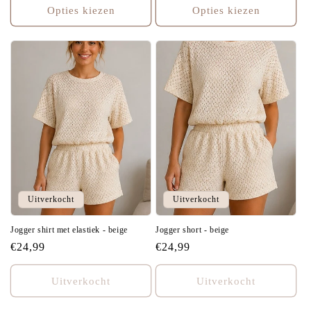
Opties kiezen
Opties kiezen
Uitverkocht
Uitverkocht
Jogger shirt met elastiek - beige
Jogger short - beige
Normale
€24,99
Normale
€24,99
prijs
prijs
Uitverkocht
Uitverkocht