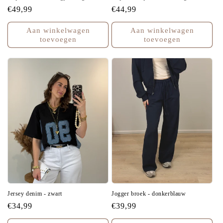
Normale
€49,99
Normale
€44,99
prijs
prijs
Aan winkelwagen
Aan winkelwagen
toevoegen
toevoegen
Jersey denim - zwart
Jogger broek - donkerblauw
Normale
€34,99
Normale
€39,99
prijs
prijs