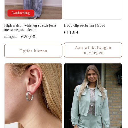
Aanbieding
High waist - wide leg stretch jeans
Hoop clip oorbellen | Goud
met streepjes - denim
Normale
€11,99
Normale
Aanbiedingsprijs
€20,00
€39,99
prijs
prijs
Aan winkelwagen
Opties kiezen
toevoegen