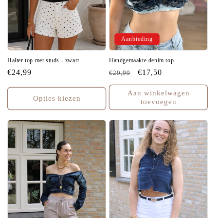
Aanbieding
Halter top met studs - zwart
Handgemaakte denim top
Normale
€24,99
Normale
Aanbiedingsprijs
€17,50
€29,99
prijs
prijs
Aan winkelwagen
Opties kiezen
toevoegen