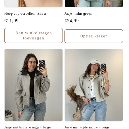
Hoop clip oorbellen | Zilver
Jasje - mint groen
Normale
€11,99
Normale
€54,99
prijs
prijs
Aan winkelwagen
Opties kiezen
toevoegen
Jasje met bruin kraagje - beige
Jasje met wijde mouw - beige