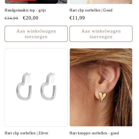
Handgemaakte top - grijs
Hart clip oorbellen | Goud
Normale
Aanbiedingsprijs
€20,00
Normale
€11,99
€34,99
prijs
prijs
Aan winkelwagen
Aan winkelwagen
toevoegen
toevoegen
Hart clip oorbellen | Zilver
Hart knopjes oorbellen - goud