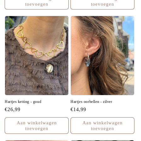
toevoegen
toevoegen
Hartjes ketting - goud
Hartjes oorbellen - zilver
Normale
€26,99
Normale
€14,99
prijs
prijs
Aan winkelwagen
Aan winkelwagen
toevoegen
toevoegen