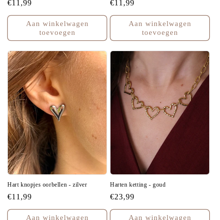
Normale
€11,99
Normale
€11,99
prijs
prijs
Aan winkelwagen
Aan winkelwagen
toevoegen
toevoegen
Hart knopjes oorbellen - zilver
Harten ketting - goud
Normale
€11,99
Normale
€23,99
prijs
prijs
Aan winkelwagen
Aan winkelwagen