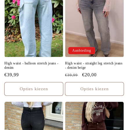
Aanbieding
High waist - balloon stretch jeans -
High waist - straight leg stretch jeans
denim
- denim beige
Normale
€39,99
Normale
Aanbiedingsprijs
€20,00
€39,99
prijs
prijs
Opties kiezen
Opties kiezen