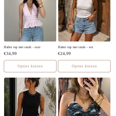
E
:
Halter top met studs - roze
Halter top met studs - wit
Normale
€34,99
Normale
€24,99
prijs
prijs
Opties kiezen
Opties kiezen