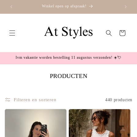
Meteen
Winkel open op afspraak!
naar de
content
Winkelwagen
Ivm vakantie worden bestelling 11 augustus verzonden! ☀️💘
PRODUCTEN
C
O
L
Filteren en sorteren
440 producten
L
E
C
T
I