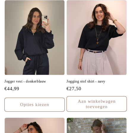
Jogger vest - donkerblauw
Jogging stof shirt - navy
Normale
€44,99
Normale
€27,50
prijs
prijs
Aan winkelwagen
Opties kiezen
toevoegen