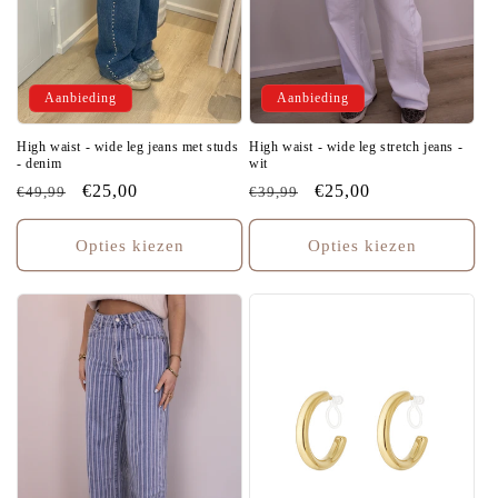
Aanbieding
Aanbieding
High waist - wide leg jeans met studs
High waist - wide leg stretch jeans -
- denim
wit
Normale
Aanbiedingsprijs
€25,00
Normale
Aanbiedingsprijs
€25,00
€49,99
€39,99
prijs
prijs
Opties kiezen
Opties kiezen