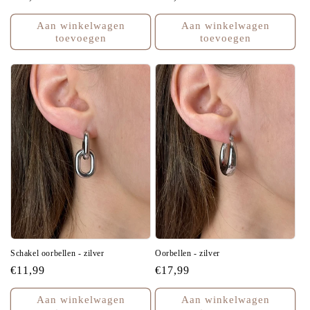
prijs
prijs
Aan winkelwagen
Aan winkelwagen
toevoegen
toevoegen
Schakel oorbellen - zilver
Oorbellen - zilver
Normale
€11,99
Normale
€17,99
prijs
prijs
Aan winkelwagen
Aan winkelwagen