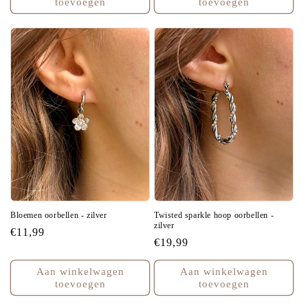
toevoegen
toevoegen
Bloemen oorbellen - zilver
Twisted sparkle hoop oorbellen -
zilver
Normale
€11,99
Normale
€19,99
prijs
prijs
Aan winkelwagen
Aan winkelwagen
toevoegen
toevoegen