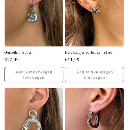
E
:
Oorbellen | Zilver
Hart knopjes oorbellen - zilver
Normale
€17,99
Normale
€11,99
prijs
prijs
Aan winkelwagen
Aan winkelwagen
toevoegen
toevoegen