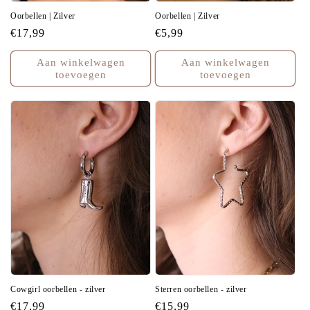
Oorbellen | Zilver
Oorbellen | Zilver
Normale
€17,99
Normale
€5,99
prijs
prijs
Aan winkelwagen
Aan winkelwagen
toevoegen
toevoegen
Cowgirl oorbellen - zilver
Sterren oorbellen - zilver
Normale
€17,99
Normale
€15,99