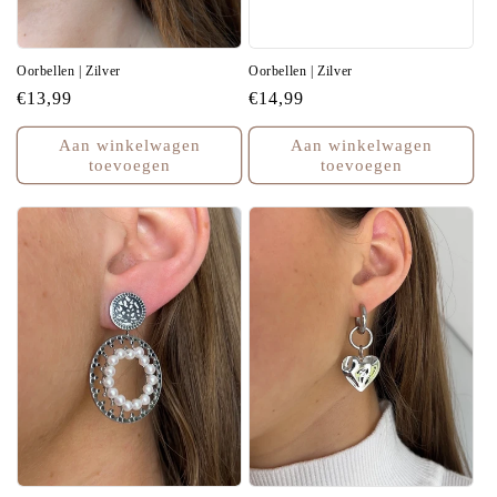
Oorbellen | Zilver
Oorbellen | Zilver
Normale
€13,99
Normale
€14,99
prijs
prijs
Aan winkelwagen
Aan winkelwagen
toevoegen
toevoegen