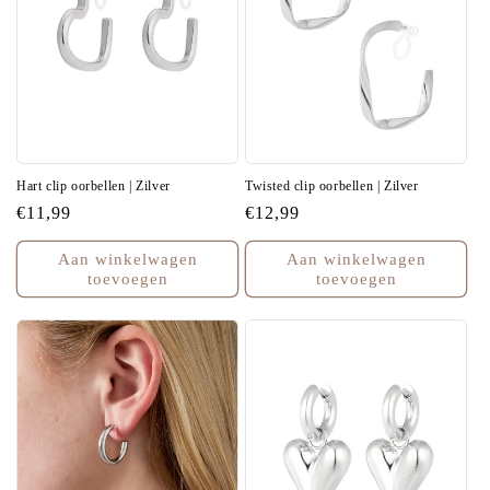
Hart clip oorbellen | Zilver
Twisted clip oorbellen | Zilver
Normale
€11,99
Normale
€12,99
prijs
prijs
Aan winkelwagen
Aan winkelwagen
toevoegen
toevoegen