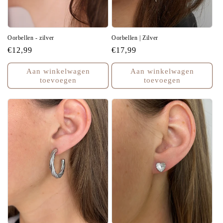
Oorbellen - zilver
Oorbellen | Zilver
Normale
€12,99
Normale
€17,99
prijs
prijs
Aan winkelwagen
Aan winkelwagen
toevoegen
toevoegen