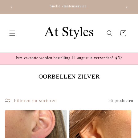
Meteen
Snelle klantenservice
naar de
content
Winkelwagen
Ivm vakantie worden bestelling 11 augustus verzonden! ☀️💘
OORBELLEN ZILVER
C
O
L
Filteren en sorteren
26 producten
L
E
C
T
I