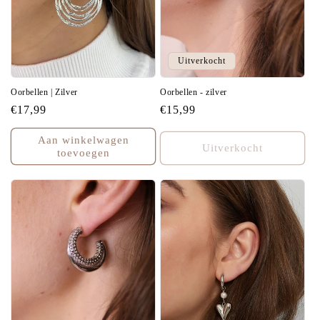
Uitverkocht
Oorbellen | Zilver
Oorbellen - zilver
Normale
€17,99
Normale
€15,99
prijs
prijs
Aan winkelwagen
Uitverkocht
toevoegen