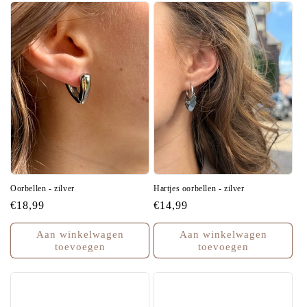
Oorbellen - zilver
Hartjes oorbellen - zilver
Normale
€18,99
Normale
€14,99
prijs
prijs
Aan winkelwagen
Aan winkelwagen
toevoegen
toevoegen