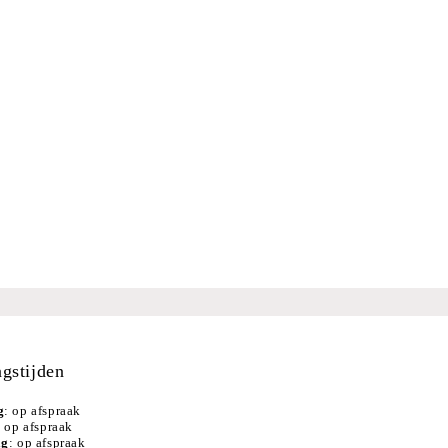
gstijden
g
:
op afspraak
: op afspraak
ag
: op afspraak