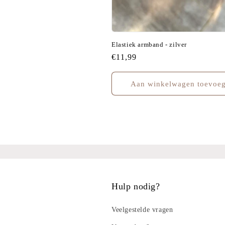
Elastiek armband - zilver
Normale
€11,99
prijs
Aan winkelwagen toevoe
Hulp nodig?
Veelgestelde vragen