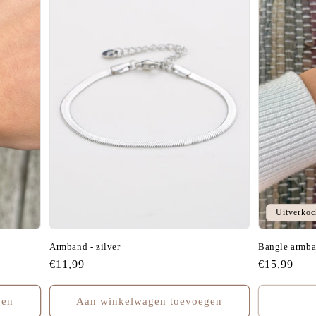
T
I
E
:
Uitverkoc
Armband - zilver
Bangle armban
Normale
€11,99
Normale
€15,99
prijs
prijs
gen
Aan winkelwagen toevoegen