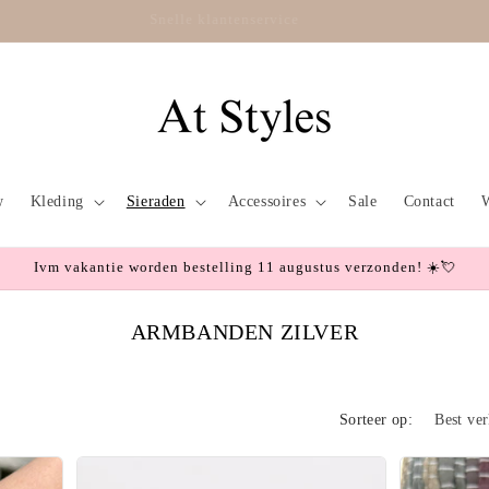
Snelle klantenservice
w
Kleding
Sieraden
Accessoires
Sale
Contact
Ivm vakantie worden bestelling 11 augustus verzonden! ☀️💘
ARMBANDEN ZILVER
C
O
L
Sorteer op:
L
E
C