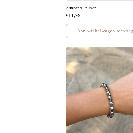
Armband - zilver
Normale
€11,99
prijs
Aan winkelwagen toevoe