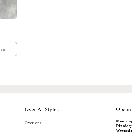
gen
Over At Styles
Openin
Maanda
Over ons
Dinsdag
Woensd