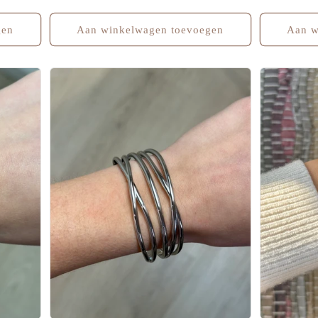
prijs
prijs
gen
Aan winkelwagen toevoegen
Aan w