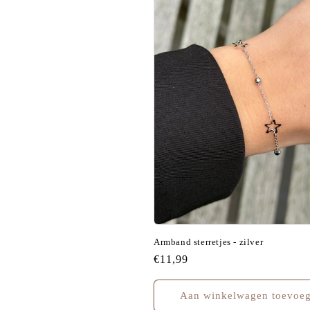
Armband sterretjes - zilver
Normale
€11,99
prijs
Aan winkelwagen toevoe