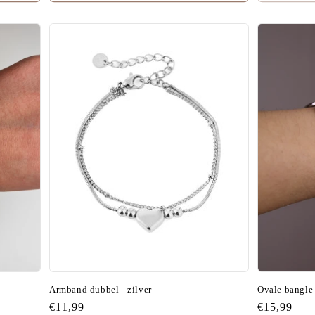
Armband dubbel - zilver
Ovale bangle 
Normale
€11,99
Normale
€15,99