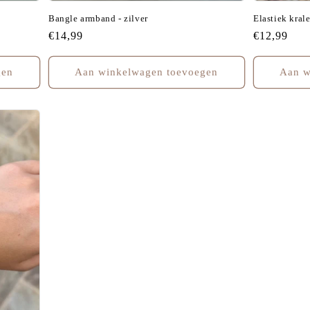
Bangle armband - zilver
Elastiek kral
Normale
€14,99
Normale
€12,99
prijs
prijs
gen
Aan winkelwagen toevoegen
Aan w