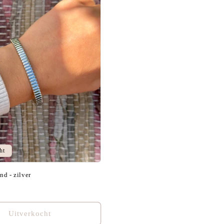
ht
d - zilver
Uitverkocht