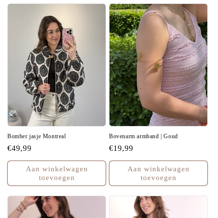
Bomber jasje Montreal
Bovenarm armband | Goud
Normale
€49,99
Normale
€19,99
prijs
prijs
Aan winkelwagen
Aan winkelwagen
toevoegen
toevoegen