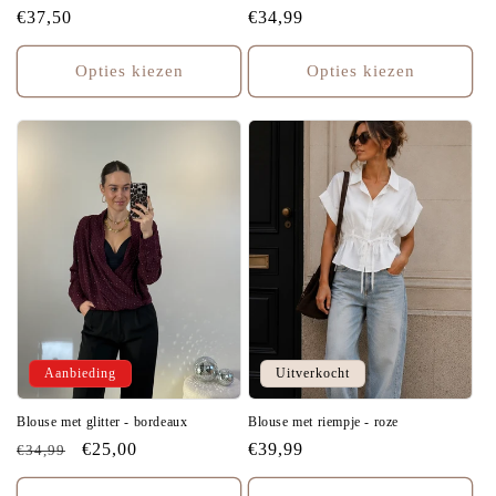
Normale
€37,50
Normale
€34,99
prijs
prijs
Opties kiezen
Opties kiezen
Aanbieding
Uitverkocht
Blouse met glitter - bordeaux
Blouse met riempje - roze
Normale
Aanbiedingsprijs
€25,00
Normale
€39,99
€34,99
prijs
prijs