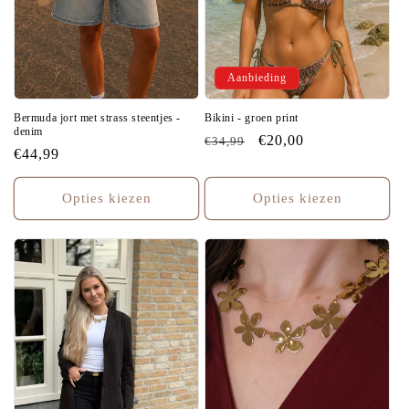
Aanbieding
Bermuda jort met strass steentjes -
Bikini - groen print
denim
Normale
Aanbiedingsprijs
€20,00
€34,99
Normale
€44,99
prijs
prijs
Opties kiezen
Opties kiezen