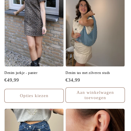
Denim jurkje - panter
Denim tas met zilveren studs
Normale
€49,99
Normale
€34,99
prijs
prijs
Aan winkelwagen
Opties kiezen
toevoegen