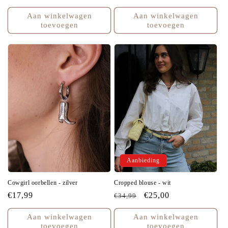
prijs
prijs
Aan winkelwagen
Aan winkelwagen
toevoegen
toevoegen
Aanbieding
Cowgirl oorbellen - zilver
Cropped blouse - wit
Normale
€17,99
Normale
Aanbiedingsprijs
€25,00
€34,99
prijs
prijs
Aan winkelwagen
Aan winkelwagen
toevoegen
toevoegen