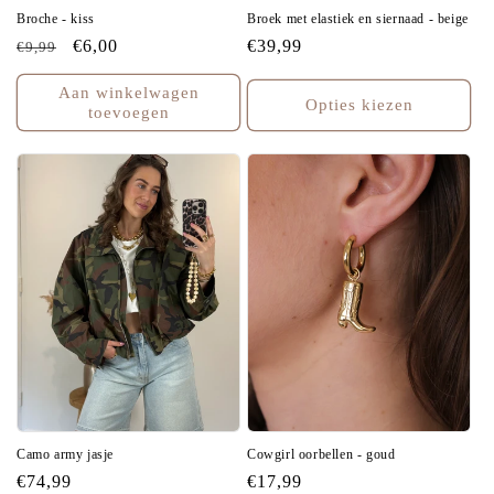
Broche - kiss
Broek met elastiek en siernaad - beige
Normale
Aanbiedingsprijs
€6,00
Normale
€39,99
€9,99
prijs
prijs
Aan winkelwagen
Opties kiezen
toevoegen
Camo army jasje
Cowgirl oorbellen - goud
Normale
€74,99
Normale
€17,99