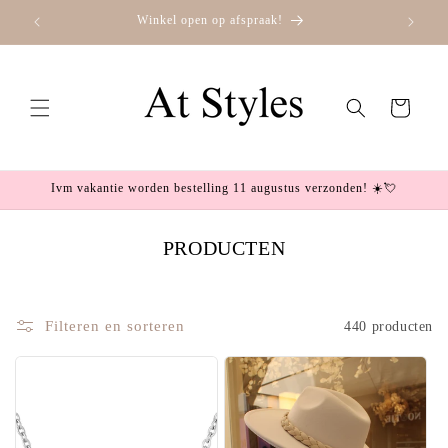
Meteen
Winkel open op afspraak!
naar de
content
Winkelwagen
Ivm vakantie worden bestelling 11 augustus verzonden! ☀️💘
PRODUCTEN
C
O
L
Filteren en sorteren
440 producten
L
E
C
T
I