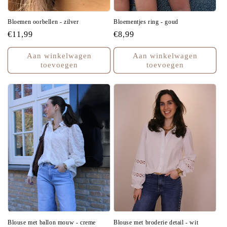
Bloemen oorbellen - zilver
Bloementjes ring - goud
Normale
€11,99
Normale
€8,99
prijs
prijs
Aan winkelwagen
Aan winkelwagen
toevoegen
toevoegen
Blouse met ballon mouw - creme
Blouse met broderie detail - wit