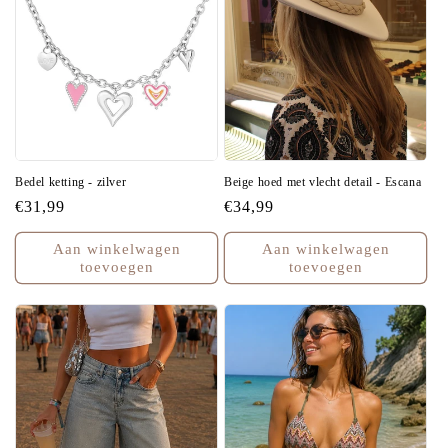
E
:
Bedel ketting - zilver
Beige hoed met vlecht detail - Escana
Normale
€31,99
Normale
€34,99
prijs
prijs
Aan winkelwagen
Aan winkelwagen
toevoegen
toevoegen