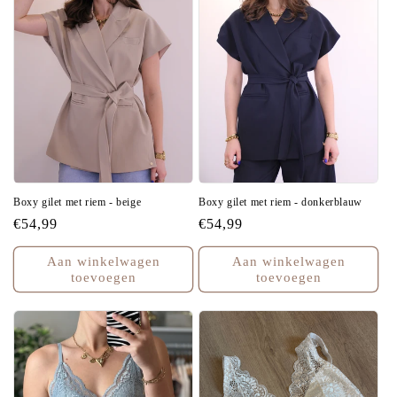
Boxy gilet met riem - beige
Boxy gilet met riem - donkerblauw
Normale
€54,99
Normale
€54,99
prijs
prijs
Aan winkelwagen
Aan winkelwagen
toevoegen
toevoegen