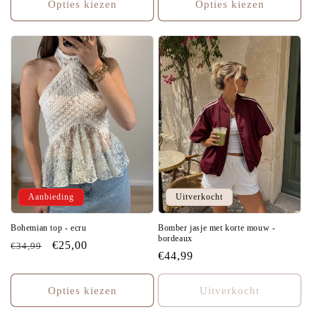
Opties kiezen
Opties kiezen
Aanbieding
Uitverkocht
Bohemian top - ecru
Bomber jasje met korte mouw -
bordeaux
Normale
Aanbiedingsprijs
€25,00
€34,99
Normale
€44,99
prijs
prijs
Opties kiezen
Uitverkocht