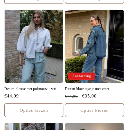
Aanbieding
Denim blouse met pofmouw - wit
Denim blouse/jasje met veter
Normale
€44,99
Normale
Aanbiedingsprijs
€35,00
€74,99
prijs
prijs
Opties kiezen
Opties kiezen